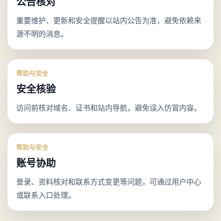
公告核对
重要维护、更新和安全提醒以站内公告为准，避免依赖来
源不明的消息。
帮助与安全
安全核验
访问前核对域名、证书和站内导航，避免误入仿冒内容。
帮助与安全
账号协助
登录、资料核对和联系方式变更等问题，可通过用户中心
或联系入口处理。