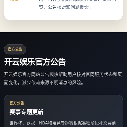
览、公告核对和问题反馈。
官方公告
开云娱乐官方公告
开云娱乐官方网站公告模块帮助用户核对官网服务状态和页
面变化，减少依赖来源不明消息的风险。
官方公告
赛事专题更新
世界杯、欧冠、NBA和电竞专题将根据赛程阶段补充赛前