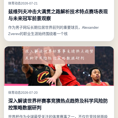
体育动态
2026-07-21
兹维列夫冲击大满贯之路解析技术特点赛场表现
与未来冠军前景观察
作为男子网坛长期位居世界前列的重要球员，Alexander
Zverev的职业生涯始终围绕着一个核
体育动态
2026-07-20
深入解读世界杯赛事竞猜热点趋势及科学风险防
控策略数据研判
世界杯作为全球最受关注的体育赛事之一，不仅在竞技层面吸