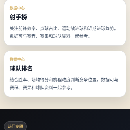
数据中心
射手榜
关注前锋效率、点球占比、运动战进球和近期进球趋势。
数据可与赛程、赛果和球队资料一起参考。
数据中心
球队排名
结合胜率、场均得分和赛程难度判断竞争位置。数据可与
赛程、赛果和球队资料一起参考。
热门专题