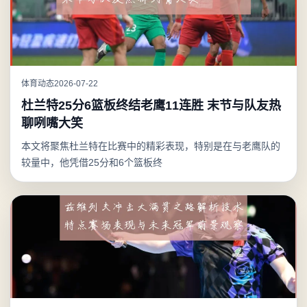
体育动态
2026-07-22
杜兰特25分6篮板终结老鹰11连胜 末节与队友热
聊咧嘴大笑
本文将聚焦杜兰特在比赛中的精彩表现，特别是在与老鹰队的
较量中，他凭借25分和6个篮板终