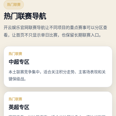
热门联赛
热门联赛导航
开云娱乐官网联赛导航让不同项目的重点赛事可以分区查
看，让首页不只显示单日比赛，也保留长期联赛入口。
热门联赛
中超专区
本土联赛竞争集中，适合关注积分走势、主客场表现和关
键保级战。
热门联赛
英超专区