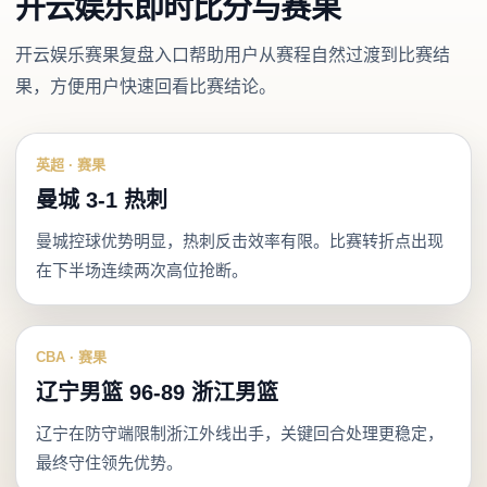
开云娱乐即时比分与赛果
开云娱乐赛果复盘入口帮助用户从赛程自然过渡到比赛结
果，方便用户快速回看比赛结论。
英超 · 赛果
曼城 3-1 热刺
曼城控球优势明显，热刺反击效率有限。比赛转折点出现
在下半场连续两次高位抢断。
CBA · 赛果
辽宁男篮 96-89 浙江男篮
辽宁在防守端限制浙江外线出手，关键回合处理更稳定，
最终守住领先优势。