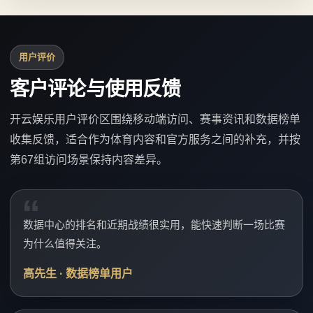
用户评价
客户评论与使用反馈
开云娱乐用户评价区围绕移动端访问、赛事资讯和数据榜单
收集反馈，适合作为体育内容和官方服务之间的补充，并按
第67组访问场景保持内容差异。
数据中心的排名和近期战绩很实用，能快速判断一场比赛
为什么值得关注。
高先生 · 数据榜单用户