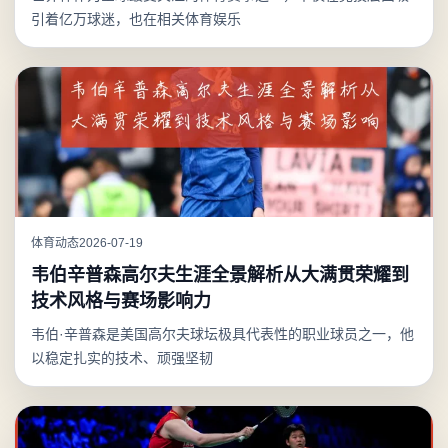
引着亿万球迷，也在相关体育娱乐
体育动态
2026-07-19
韦伯辛普森高尔夫生涯全景解析从大满贯荣耀到
技术风格与赛场影响力
韦伯·辛普森是美国高尔夫球坛极具代表性的职业球员之一，他
以稳定扎实的技术、顽强坚韧