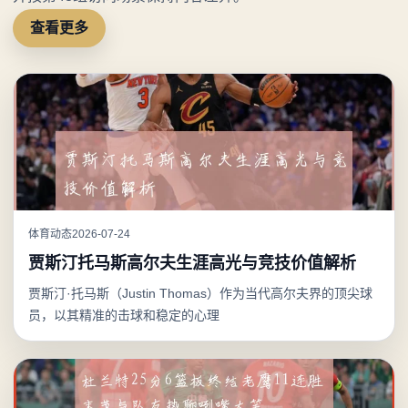
查看更多
体育动态
2026-07-24
贾斯汀托马斯高尔夫生涯高光与竞技价值解析
贾斯汀·托马斯（Justin Thomas）作为当代高尔夫界的顶尖球
员，以其精准的击球和稳定的心理