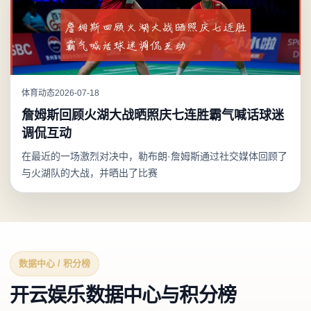
体育动态
2026-07-18
詹姆斯回顾火湖大战晒照庆七连胜霸气喊话球迷
调侃互动
在最近的一场激烈对决中，勒布朗·詹姆斯通过社交媒体回顾了
与火湖队的大战，并晒出了比赛
数据中心 / 积分榜
开云娱乐数据中心与积分榜