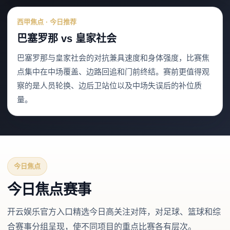
西甲焦点 · 今日推荐
巴塞罗那 vs 皇家社会
巴塞罗那与皇家社会的对抗兼具速度和身体强度，比赛焦
点集中在中场覆盖、边路回追和门前终结。赛前更值得观
察的是人员轮换、边后卫站位以及中场失误后的补位质
量。
今日焦点
今日焦点赛事
开云娱乐官方入口精选今日高关注对阵，对足球、篮球和综
合赛事分组呈现，使不同项目的重点比赛各有层次。